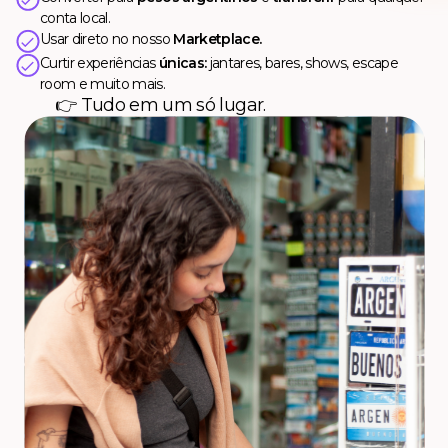
conta local.
Usar direto no nosso
Marketplace.
Curtir experiências
únicas:
jantares, bares, shows, escape
room e muito mais.
👉 Tudo em um só lugar.