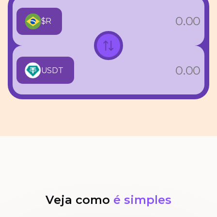
$R
USDT
Veja como
é simples